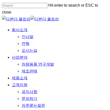
Skip
Hit enter to search or ESC to
to
close
main
Close
content
Search
Menu
회사소개
인사말
연혁
오시는길
사업분야
차량용품 연구개발
제조판매
제품소개
고객지원
공지사항
문의하기
자주묻는질문