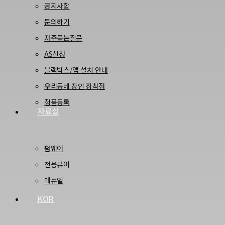
공지사항
문의하기
자주묻는질문
AS신청
블랙박스/앱 설치 안내
우리동네 장인 장착점
정품등록
자료실
펌웨어
전용뷰어
매뉴얼
KOR