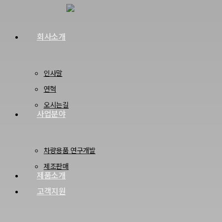
Skip
to
회사소개
Menu
main
content
인사말
연혁
오시는길
사업분야
차량용품 연구개발
제조판매
제품소개
고객지원